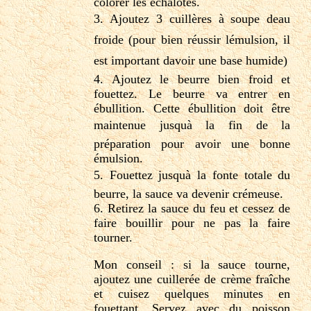
colorer les échalotes.
3. Ajoutez 3 cuillères à soupe deau
froide (pour bien réussir lémulsion, il
est important davoir une base humide)
4. Ajoutez le beurre bien froid et
fouettez. Le beurre va entrer en
ébullition. Cette ébullition doit être
maintenue jusquà la fin de la
préparation pour avoir une bonne
émulsion.
5. Fouettez jusquà la fonte totale du
beurre, la sauce va devenir crémeuse.
6. Retirez la sauce du feu et cessez de
faire bouillir pour ne pas la faire
tourner.
Mon conseil : si la sauce tourne,
ajoutez une cuillerée de crème fraîche
et cuisez quelques minutes en
fouettant. Servez avec du poisson