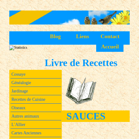
Blog
Liens
Contact
Accueil
Livre de Recettes
Cossaye
Généalogie
Jardinage
Recettes de Cuisine
Oiseaux
SAUCES
Autres animaux
L'Allier
Cartes Anciennes