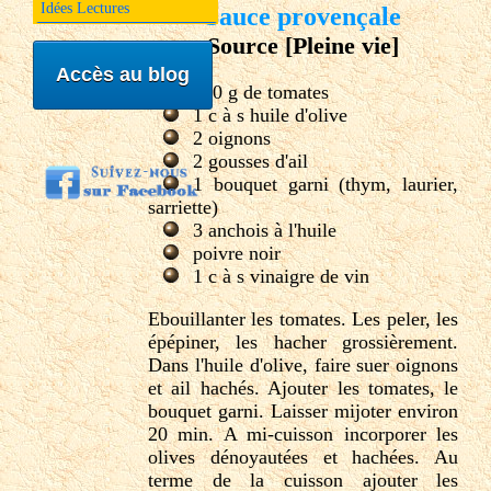
Idées Lectures
Sauce provençale
Source [Pleine vie]
Accès au blog
500 g de tomates
1 c à s huile d'olive
2 oignons
2 gousses d'ail
1 bouquet garni (thym, laurier,
sarriette)
3 anchois à l'huile
poivre noir
1 c à s vinaigre de vin
Ebouillanter les tomates. Les peler, les
épépiner, les hacher grossièrement.
Dans l'huile d'olive, faire suer oignons
et ail hachés. Ajouter les tomates, le
bouquet garni. Laisser mijoter environ
20 min. A mi-cuisson incorporer les
olives dénoyautées et hachées. Au
terme de la cuisson ajouter les