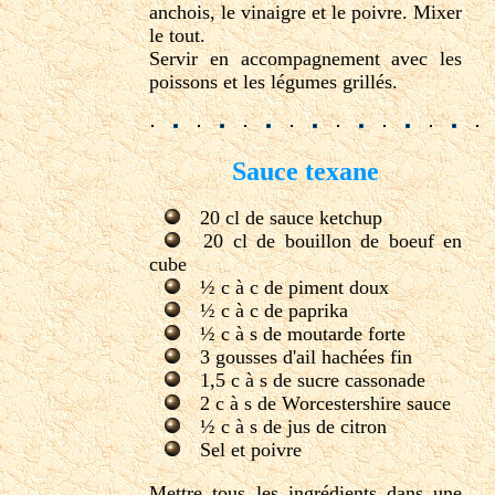
anchois, le vinaigre et le poivre. Mixer
le tout.
Servir en accompagnement avec les
poissons et les légumes grillés.
Sauce texane
20 cl de sauce ketchup
20 cl de bouillon de boeuf en
cube
½ c à c de piment doux
½ c à c de paprika
½ c à s de moutarde forte
3 gousses d'ail hachées fin
1,5 c à s de sucre cassonade
2 c à s de Worcestershire sauce
½ c à s de jus de citron
Sel et poivre
Mettre tous les ingrédients dans une