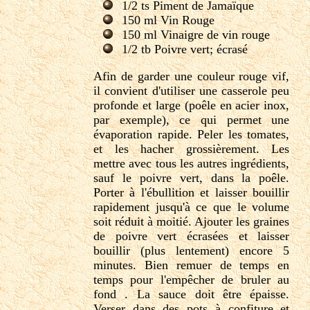
1/2 ts Piment de Jamaïque
150 ml Vin Rouge
150 ml Vinaigre de vin rouge
1/2 tb Poivre vert; écrasé
Afin de garder une couleur rouge vif,
il convient d'utiliser une casserole peu
profonde et large (poêle en acier inox,
par exemple), ce qui permet une
évaporation rapide. Peler les tomates,
et les hacher grossièrement. Les
mettre avec tous les autres ingrédients,
sauf le poivre vert, dans la poêle.
Porter à l'ébullition et laisser bouillir
rapidement jusqu'à ce que le volume
soit réduit à moitié. Ajouter les graines
de poivre vert écrasées et laisser
bouillir (plus lentement) encore 5
minutes. Bien remuer de temps en
temps pour l'empêcher de bruler au
fond . La sauce doit être épaisse.
Verser dans des pots à confiture et