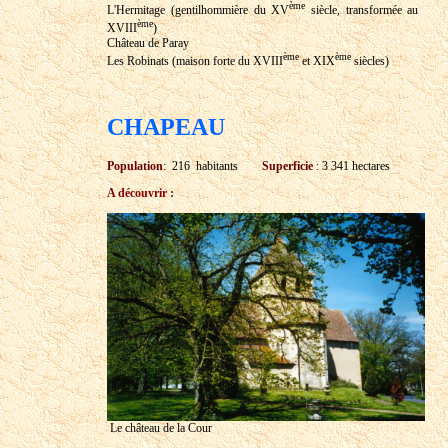
ème
L'Hermitage (gentilhommière du XV
siècle, transformée au
ème
XVIII
)
Château de Paray
ème
ème
Les Robinats (maison forte du XVIII
et XIX
siècles)
CHAPEAU
Population
: 216 habitants
Superficie
: 3 341 hectares
A découvrir :
Le château de la Cour