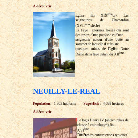
A découvrir :
ème
Eglise fin XIX
br> Les
seigneuries de Chamardon
ème
(XVII
siècle)
La Faye : énormes fossés qui sont
des restes d'une paroisse et d'une
seigneurie autour d'une butte au
sommet de laquelle il subsiste
quelques ruines de l'église Notre
ème
Dame de la faye datant du XII
NEUILLY-LE-REAL
Population
: 1 303 habitants
Superficie
: 4 698 hectares
A découvrir :
Le logis Henry IV (ancien relais de
chasse à colombages),fin
ème
XVI
Différentes constructions typiques