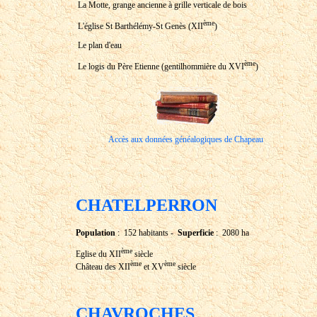
La Motte, grange ancienne à grille verticale de bois
ème
L'église St Barthélémy-St Genès (XII
)
Le plan d'eau
ème
Le logis du Père Etienne (gentilhommière du XVI
)
Accès aux données généalogiques de Chapeau
CHATELPERRON
Population
: 152 habitants -
Superficie
: 2080 ha
ème
Eglise du XII
siècle
ème
ème
Château des XII
et XV
siècle
CHAVROCHES