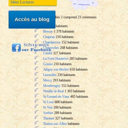
Idées Lectures
Le canton de Moulins 2 comprend 23 communes
Accès au blog
Bert
261 habitants
Bessay
1 378 habitants
Chapeau
216 habitants
Chatelperron
152 habitants
Chavroches
268 habitants
Cindré
327 habitants
La Ferté-Hauterive
285 habitants
Gouise
216 habitants
Jaligny-sur-Besbre
610 habitants
Liernolles
230 habitants
Mercy
293 habitants
Montbeugny
552 habitants
Neuilly-le-Real
1 303 habitants
St Gerand-de-Vaux
465 habitants
St Leon
608 habitants
St Voir
200 habitants
Sorbier
289 habitants
Thionne
327 habitants
Toulon-sur-Allier
habitants