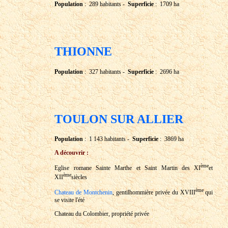
Population
: 289 habitants -
Superficie
: 1709 ha
THIONNE
Population
: 327 habitants -
Superficie
: 2696 ha
TOULON SUR ALLIER
Population
: 1 143 habitants -
Superficie
: 3869 ha
A découvrir :
ème
Eglise romane Sainte Marthe et Saint Martin des XI
et
ème
XII
siècles
ème
Chateau de Montchenin
, gentilhommière privée du XVIII
qui
se visite l'été
Chateau du Colombier, propriété privée