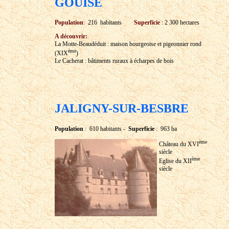
GOUISE
Population
: 216 habitants
Superficie
: 2 300 hectares
A découvrir:
La Motte-Beaudéduit : maison bourgeoise et pigeonnier rond
ème
(XIX
)
Le Cacherat : bâtiments ruraux à écharpes de bois
JALIGNY-SUR-BESBRE
Population
: 610 habitants -
Superficie
: 963 ha
ème
Château du XVI
siècle
ème
Eglise du XII
siècle