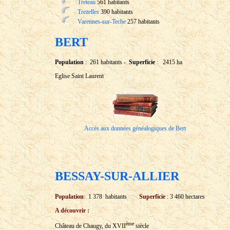
Treteau
561 habitants
Trezelles
390 habitants
Varennes-sur-Teche
257 habitants
BERT
Population
: 261 habitants -
Superficie
: 2415 ha
Eglise Saint Laurent
Accès aux données généalogiques de Bert
BESSAY-SUR-ALLIER
Population
: 1 378 habitants
Superficie
: 3 460 hectares
A découvrir :
ème
Château de Chaugy, du XVII
siècle