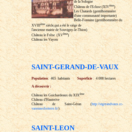
de la Sologne
ème
Château de l'Ecluse (XIV
)
Les Chatards (gentilhommière
d'une communauté importante)
Belle-Fontaine (gentilhommière du
ème
XVIII
siècle,qui a été le siège de
l'ancienne mairie de Souvigny-le-Thion)
ème
Château le Frêne (XV
)
Château les Vayots
SAINT-GERAND-DE-VAUX
Population
: 465 habitants
Superficie
: 4 008 hectares
A découvrir :
ème
Château les Guichardeaux du XIX
Château d'Hauterive
Château de Saint-Géran (
http://stgerandvaux.cc-
varennesforterre.fr/
)
SAINT-LEON