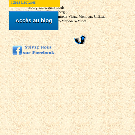
Idées Lectures
Bourg-Libre, Saint-Louis ;
Mont-Libre, Kaysersberg ;
Montreux-Libre, Montreux-Vieux, Montreux-Château ;
Accès au blog
Val-aux-Mines, Sainte-Marie-aux-Mines ;