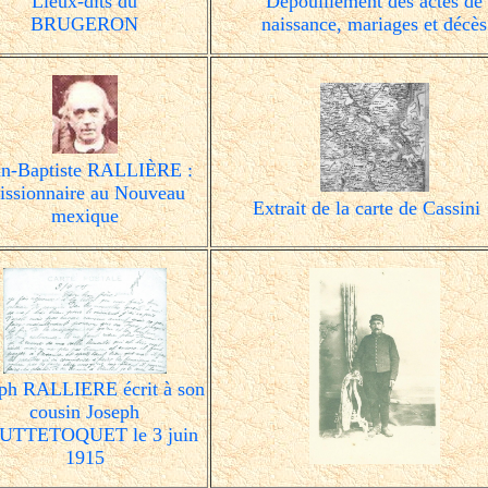
Lieux-dits du
Dépouillement des actes de
BRUGERON
naissance, mariages et décès
an-Baptiste RALLIÈRE :
issionnaire au Nouveau
Extrait de la carte de Cassini
mexique
eph RALLIERE écrit à son
cousin Joseph
UTTETOQUET le 3 juin
1915