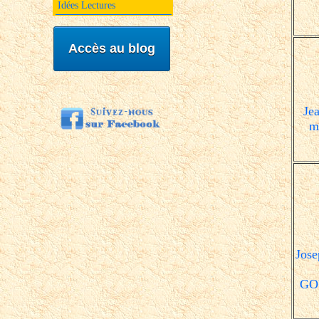
Idées Lectures
Accès au blog
Je
m
Jos
GO