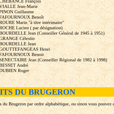
4 CHEBANCE François
 VIALLE Jean-Marie
 PINON Guillaume
40 FAFOURNOUX Benoît
ROURE Marin "à titre intérimaire"
 ROCHE Lucien ( par désignation)
 BOURDELLE Jean (Conseiller Général de 1945 à 1951)
7 GRANGE Célestin
2 BOURDELLE Jean
65 GOUTTEFANGEAS Henri
77 FAFOURNOUX Benoit
 SENECTAIRE Jean (Conseiller Régional de 1982 à 1998)
4 BESSET André
0 DUBIEN Roger
DITS DU BRUGERON
ts du Brugeron par ordre alphabétique, ou sinon vous pouvez 