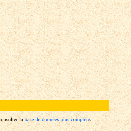
consulter la
base de données plus complète
.