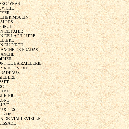
ARCEYRAS

OVICHE

OYER

ACHER MOULIN

PALLES

EBRUT

N DE PATER

N DE LA PILLIERE

LLIERE

N DU PIROU

LANCHE DE FRADAS

LANCHE

IRIER

ONT DE LA RAILLERIE

 SAINT ESPRIT

PRADEAUX

AILLERE

SSET

C

OYET

ULHIER

AGNE

AUVE

TIUCHES

CLADE

N DE VIALLEVIELLE

OISSADE