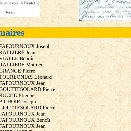
 maires
08 FAFOURNOUX Joseph
3 RALLIERE Jean
 VIALLE Benoît
9 RALLIERE Mathieu
5 GRANGE Pierre
0 TOURLONIAS Léonard
38 FAFOURNOUX Jean
43 GOUTTESOLARD Pierre
8 ROCHE Etienne
 PICHOIR Joseph
55 GOUTTESOLARD Pierre
65 FAFOURNOUX Jean
70 FAFOURNOUX Benoît
80 FAFOURNOUX Jean