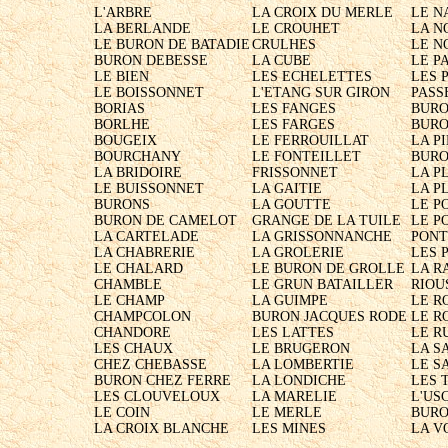
L'ARBRE

LA CROIX DU MERLE

LE N
LA BERLANDE

LE CROUHET

LA N
LE BURON DE BATADIE

CRULHES

LE N
BURON DEBESSE

LA CUBE

LE P
LE BIEN

LES ECHELETTES

LES 
LE BOISSONNET

L'ETANG SUR GIRON

PASS
BORIAS

LES FANGES

BURO
BORLHE

LES FARGES

BURO
BOUGEIX

LE FERROUILLAT

LA PI
BOURCHANY

LE FONTEILLET

BURO
LA BRIDOIRE

FRISSONNET

LA P
LE BUISSONNET

LA GAITIE

LA P
BURONS

LA GOUTTE

LE PO
BURON DE CAMELOT

GRANGE DE LA TUILE

LE P
LA CARTELADE

LA GRISSONNANCHE

PONT
LA CHABRERIE

LA GROLERIE

LES 
LE CHALARD

LE BURON DE GROLLE

LA R
CHAMBLE

LE GRUN BATAILLER

RIOU
LE CHAMP

LA GUIMPE

LE RO
CHAMPCOLON

BURON JACQUES RODE

LE R
CHANDORE

LES LATTES

LE R
LES CHAUX

LE BRUGERON

LA S
CHEZ CHEBASSE

LA LOMBERTIE

LE S
BURON CHEZ FERRE

LA LONDICHE

LES 
LES CLOUVELOUX

LA MARELIE

L'US
LE COIN

LE MERLE

BURO
LA CROIX BLANCHE 
LES MINES 
LA V