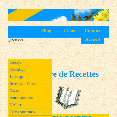
Blog
Liens
Contact
Accueil
Cossaye
Généalogie
Livre de Recettes
Jardinage
Recettes de Cuisine
Oiseaux
Autres animaux
L'Allier
Cartes Anciennes