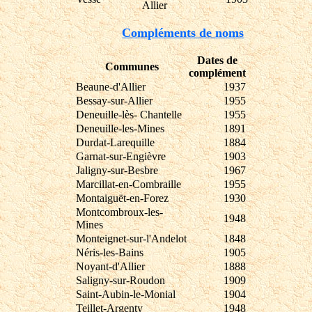
Allier
Compléments de noms
Dates de
Communes
complément
Beaune
-d'Allier
1937
Bessay
-sur-Allier
1955
Deneuille
-lès- Chantelle
1955
Deneuille
-les-Mines
1891
Durdat
-Larequille
1884
Garnat
-sur-Engièvre
1903
Jaligny
-sur-Besbre
1967
Marcillat
-en-Combraille
1955
Montaiguët
-en-Forez
1930
Montcombroux
-les-
1948
Mines
Monteignet
-sur-l'Andelot
1848
Néris
-les-Bains
1905
Noyant
-d'Allier
1888
Saligny
-sur-Roudon
1909
Saint-Aubin
-le-Monial
1904
Teillet
-Argenty
1948