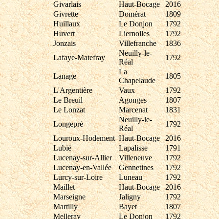
Givarlais
Haut-Bocage
2016
Givrette
Domérat
1809
Huillaux
Le Donjon
1792
Huvert
Liernolles
1792
Jonzais
Villefranche
1836
Neuilly-le-
Lafaye-Matefray
1792
Réal
La
Lanage
1805
Chapelaude
L'Argentière
Vaux
1792
Le Breuil
Agonges
1807
Le Lonzat
Marcenat
1831
Neuilly-le-
Longepré
1792
Réal
Louroux-Hodement
Haut-Bocage
2016
Lubié
Lapalisse
1791
Lucenay-sur-Allier
Villeneuve
1792
Lucenay-en-Vallée
Gennetines
1792
Lurcy-sur-Loire
Luneau
1792
Maillet
Haut-Bocage
2016
Marseigne
Jaligny
1792
Martilly
Bayet
1807
Melleray
Le Donjon
1792