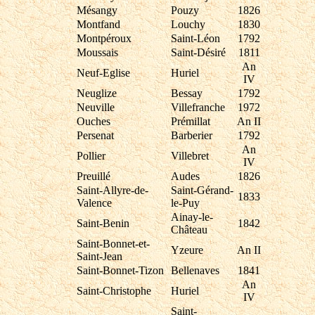
Mésangy
Pouzy
1826
Montfand
Louchy
1830
Montpéroux
Saint-Léon
1792
Moussais
Saint-Désiré
1811
An
Neuf-Eglise
Huriel
IV
Neuglize
Bessay
1792
Neuville
Villefranche
1972
Ouches
Prémillat
An II
Persenat
Barberier
1792
An
Pollier
Villebret
IV
Preuillé
Audes
1826
Saint-Allyre-de-
Saint-Gérand-
1833
Valence
le-Puy
Ainay-le-
Saint-Benin
1842
Château
Saint-Bonnet-et-
Yzeure
An II
Saint-Jean
Saint-Bonnet-Tizon
Bellenaves
1841
An
Saint-Christophe
Huriel
IV
Saint-