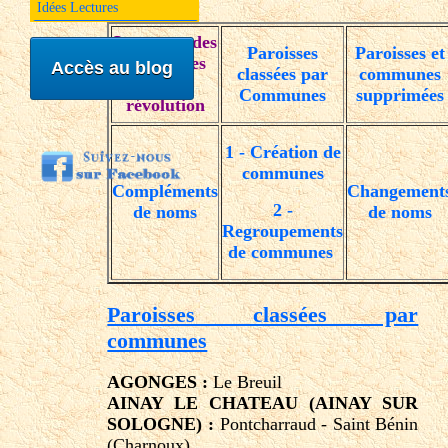
Idées Lectures
Les noms des
Paroisses
Paroisses et
communes
Accès au blog
classées par
communes
sous la
Communes
supprimées
révolution
1 - Création de
communes
Compléments
Changement
2 -
de noms
de noms
Regroupements
de communes
Paroisses classées par
communes
AGONGES :
Le Breuil
AINAY LE CHATEAU (AINAY SUR
SOLOGNE) :
Pontcharraud - Saint Bénin
(Charnoux)