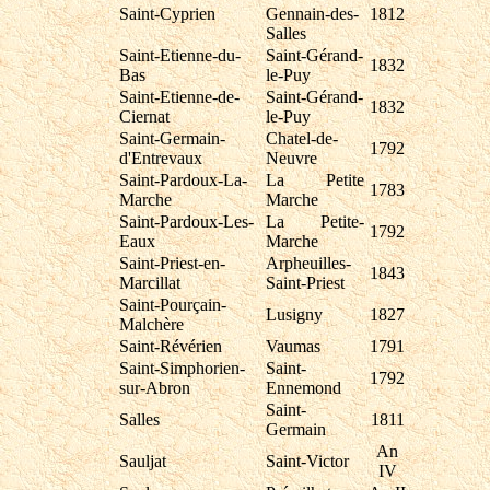
Saint-Cyprien
Gennain-des-
1812
Salles
Saint-Etienne-du-
Saint-Gérand-
1832
Bas
le-Puy
Saint-Etienne-de-
Saint-Gérand-
1832
Ciernat
le-Puy
Saint-Germain-
Chatel-de-
1792
d'Entrevaux
Neuvre
Saint-Pardoux-La-
La Petite
1783
Marche
Marche
Saint-Pardoux-Les-
La Petite-
1792
Eaux
Marche
Saint-Priest-en-
Arpheuilles-
1843
Marcillat
Saint-Priest
Saint-Pourçain-
Lusigny
1827
Malchère
Saint-Révérien
Vaumas
1791
Saint-Simphorien-
Saint-
1792
sur-Abron
Ennemond
Saint-
Salles
1811
Germain
An
Sauljat
Saint-Victor
IV