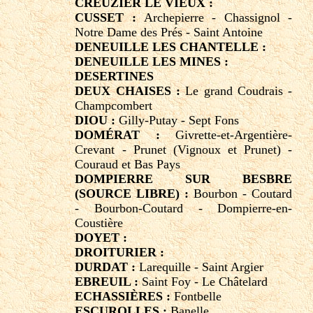
CREUZIER LE VIEUX :
CUSSET :
Archepierre - Chassignol -
Notre Dame des Prés - Saint Antoine
DENEUILLE LES CHANTELLE :
DENEUILLE LES MINES :
DESERTINES
DEUX CHAISES :
Le grand Coudrais -
Champcombert
DIOU :
Gilly-Putay - Sept Fons
DOMÉRAT :
Givrette-et-Argentière-
Crevant - Prunet (Vignoux et Prunet) -
Couraud et Bas Pays
DOMPIERRE SUR BESBRE
(SOURCE LIBRE) :
Bourbon - Coutard
- Bourbon-Coutard - Dompierre-en-
Coustière
DOYET :
DROITURIER :
DURDAT :
Larequille - Saint Argier
EBREUIL :
Saint Foy - Le Châtelard
ECHASSIÈRES :
Fontbelle
ESCUROLLES :
Banelle