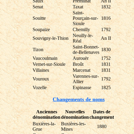
Saulx
Prémilhat
An II
Senat
Taxat
1832
Saint-
Souitte
Pourçain-sur-
1816
Sioule
Soupaize
Chemilly
1792
Neuilly-le-
Souvigny-le-Thion
An II
Réal
Saint-Bonnet-
Tizon
1830
de-Bellenaves
Vaucoulmain
Aurouër
1752
Vernet-sur-Sioule
Broût
1831
Villaines
Marcenat
1831
Varennes-sur-
Vouroux
1792
Allier
Vozelle
Espinasse
1825
Changements de noms
Anciennes
Nouvelles
Dates de
dénomination
dénomination
changement
Buxières-la-
Buxières-les-
1880
Grue
Mines