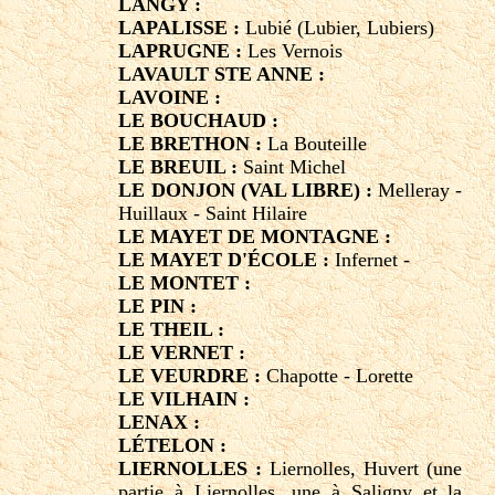
LANGY :
LAPALISSE :
Lubié (Lubier, Lubiers)
LAPRUGNE :
Les Vernois
LAVAULT STE ANNE :
LAVOINE :
LE BOUCHAUD :
LE BRETHON :
La Bouteille
LE BREUIL :
Saint Michel
LE DONJON (VAL LIBRE) :
Melleray -
Huillaux - Saint Hilaire
LE MAYET DE MONTAGNE :
LE MAYET D'ÉCOLE :
Infernet -
LE MONTET :
LE PIN :
LE THEIL :
LE VERNET :
LE VEURDRE :
Chapotte - Lorette
LE VILHAIN :
LENAX :
LÉTELON :
LIERNOLLES :
Liernolles, Huvert (une
partie à Liernolles, une à Saligny et la