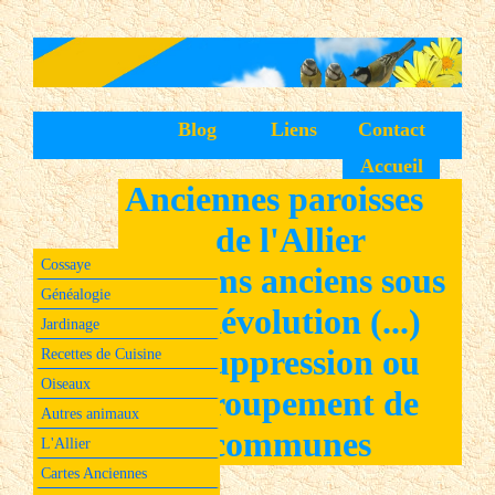
Blog
Liens
Contact
Accueil
Anciennes paroisses
de l'Allier
Cossaye
et noms anciens sous
Généalogie
la Révolution (...)
Jardinage
et suppression ou
Recettes de Cuisine
Oiseaux
regroupement de
Autres animaux
communes
L'Allier
Cartes Anciennes