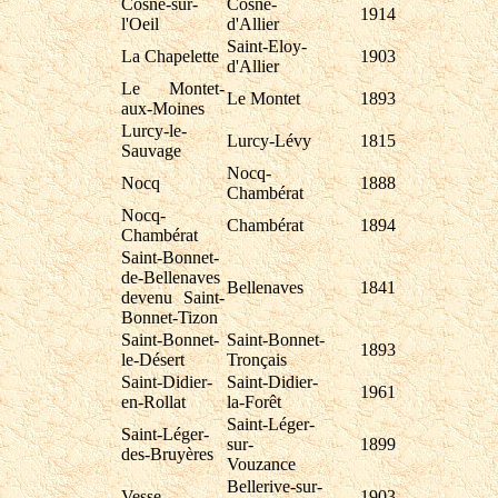
Cosne-sur-
Cosne-
1914
l'Oeil
d'Allier
Saint-Eloy-
La Chapelette
1903
d'Allier
Le Montet-
Le Montet
1893
aux-Moines
Lurcy-le-
Lurcy-Lévy
1815
Sauvage
Nocq-
Nocq
1888
Chambérat
Nocq-
Chambérat
1894
Chambérat
Saint-Bonnet-
de-Bellenaves
Bellenaves
1841
devenu Saint-
Bonnet-Tizon
Saint-Bonnet-
Saint-Bonnet-
1893
le-Désert
Tronçais
Saint-Didier-
Saint-Didier-
1961
en-Rollat
la-Forêt
Saint-Léger-
Saint-Léger-
sur-
1899
des-Bruyères
Vouzance
Bellerive-sur-
Vesse
1903