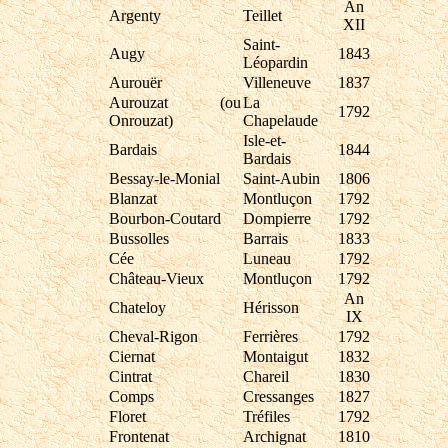
An
Argenty
Teillet
XII
Saint-
Augy
1843
Léopardin
Aurouër
Villeneuve
1837
Aurouzat (ou
La
1792
Onrouzat)
Chapelaude
Isle-et-
Bardais
1844
Bardais
Bessay-le-Monial
Saint-Aubin
1806
Blanzat
Montluçon
1792
Bourbon-Coutard
Dompierre
1792
Bussolles
Barrais
1833
Cée
Luneau
1792
Château-Vieux
Montluçon
1792
An
Chateloy
Hérisson
IX
Cheval-Rigon
Ferrières
1792
Ciernat
Montaigut
1832
Cintrat
Chareil
1830
Comps
Cressanges
1827
Floret
Tréfiles
1792
Frontenat
Archignat
1810