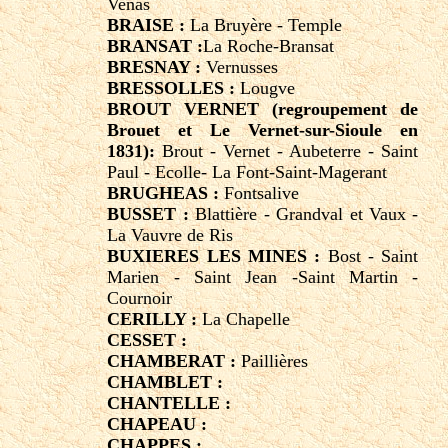
Venas
BRAISE :
La Bruyère - Temple
BRANSAT :
La Roche-Bransat
BRESNAY :
Vernusses
BRESSOLLES :
Lougve
BROUT VERNET (regroupement de
Brouet et Le Vernet-sur-Sioule en
1831):
Brout - Vernet - Aubeterre - Saint
Paul - Ecolle- La Font-Saint-Magerant
BRUGHEAS :
Fontsalive
BUSSET :
Blattière - Grandval et Vaux -
La Vauvre de Ris
BUXIERES LES MINES :
Bost - Saint
Marien - Saint Jean -Saint Martin -
Cournoir
CERILLY :
La Chapelle
CESSET :
CHAMBERAT :
Paillières
CHAMBLET :
CHANTELLE :
CHAPEAU :
CHAPPES :