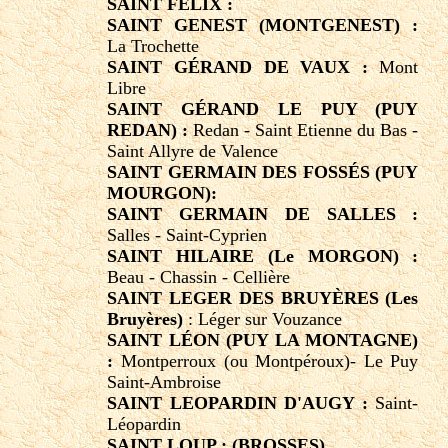
SAINT FELIX :
SAINT GENEST (MONTGENEST) :
La Trochette
SAINT GÉRAND DE VAUX :
Mont
Libre
SAINT GÉRAND LE PUY (PUY
REDAN) :
Redan - Saint Etienne du Bas -
Saint Allyre de Valence
SAINT GERMAIN DES FOSSÉS (PUY
MOURGON):
SAINT GERMAIN DE SALLES :
Salles - Saint-Cyprien
SAINT HILAIRE (Le MORGON) :
Beau - Chassin - Cellière
SAINT LEGER DES BRUYÈRES (Les
Bruyères)
: Léger sur Vouzance
SAINT LÉON (PUY LA MONTAGNE)
:
Montperroux (ou Montpéroux)- Le Puy
Saint-Ambroise
SAINT LEOPARDIN D'AUGY :
Saint-
Léopardin
SAINT LOUP : (BROSSES)