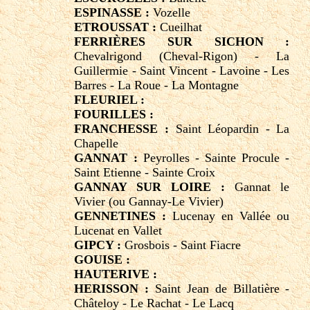
ESPINASSE :
Vozelle
ETROUSSAT :
Cueilhat
FERRIÈRES SUR SICHON :
Chevalrigond (Cheval-Rigon) - La
Guillermie - Saint Vincent - Lavoine - Les
Barres - La Roue - La Montagne
FLEURIEL :
FOURILLES :
FRANCHESSE :
Saint Léopardin - La
Chapelle
GANNAT :
Peyrolles - Sainte Procule -
Saint Etienne - Sainte Croix
GANNAY SUR LOIRE :
Gannat le
Vivier (ou Gannay-Le Vivier)
GENNETINES :
Lucenay en Vallée ou
Lucenat en Vallet
GIPCY :
Grosbois - Saint Fiacre
GOUISE :
HAUTERIVE :
HERISSON :
Saint Jean de Billatière -
Châteloy - Le Rachat - Le Lacq