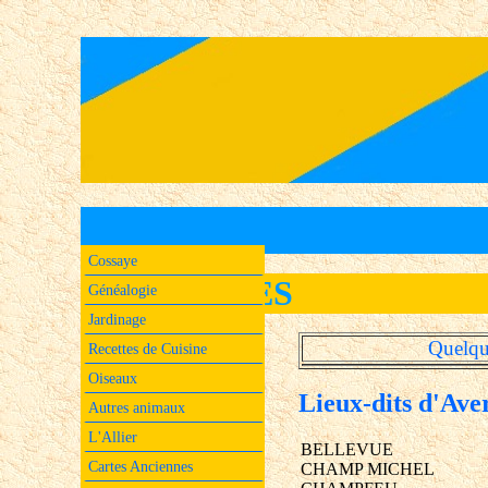
Cossaye
AVERMES
Généalogie
Jardinage
Quelqu
Recettes de Cuisine
Oiseaux
Lieux-dits d'Av
Autres animaux
L'Allier
BELLEVUE
Cartes Anciennes
CHAMP MICHEL