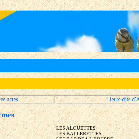
es actes
Lieux-dits d
ermes
LES ALOUETTES
LES BALLERETTES